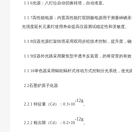
1.1.6光源：
八
灯
位
自动切换转塔，自动准直。
1.1.7高性能电源：内置高性能灯双阴极电源用于测量砷
光强度延长元素灯使用寿命提高仪器测试稳定性和灵敏度。
1.1.
8
仪器光源灯架转塔采用双同步轮技术控制，提升度，确
1.1.
9
仪器
外光路采用聚焦型半透半反装置，的将背景的有效
1
.
1
.
10单色器
采用蜗轮蜗杆
式
传动方式控制分光系统
，使光
2.2石墨炉原子化器
-12g
2.2.1 特征量（Cd）：0.3×10
。
-12g
2.2.2 检出限（Cd）：0.2×10
。