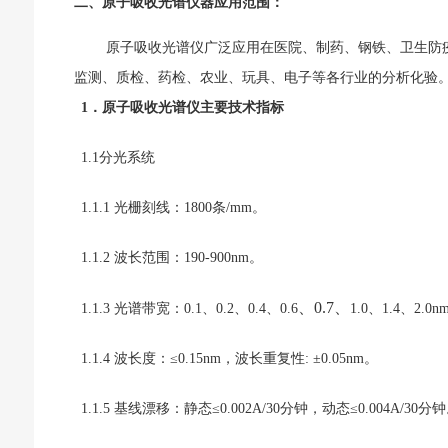
二、原子吸收光谱仪器应用范围：
原子吸收光谱仪广泛应用在医院、制药、钢铁、卫生防
监测、质检、药检、农业、玩具、电子等各行业的分析化验
1．
原子吸收光谱仪主要
技术指标
1.1分光系统
1.1.1 光栅刻线：1800条/mm。
1.1.2 波长范围：1
90
-900nm。
、
0.7、
1.1.3 光谱带宽：0.1、0.2、
0.4、
0.
6
1.0、
1.4、
2.0n
1.1.4 波长度：≤0.
1
5
nm，波长重复性: ±0.0
5
nm。
1.1.5 基线漂移：静态≤0.002A/30分钟，动态≤0.0
0
4
A/30分