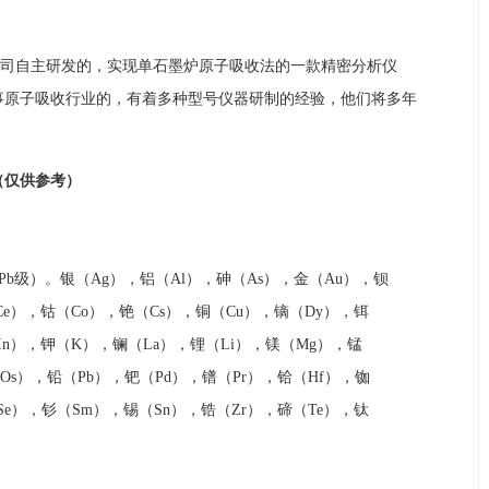
是我公司自主研发的，实现单石墨炉原子吸收法的一款精密分析仪
事原子吸收行业的，有着多种型号仪器研制的经验，他们将多年
（仅供参考）
级）。银（Ag），铝（Al），砷（As），金（Au），钡
Ce），钴（Co），铯（Cs），铜（Cu），镝（Dy），铒
In），钾（K），镧（La），锂（Li），镁（Mg），锰
Os），铅（Pb），钯（Pd），镨（Pr），铪（Hf），铷
Se），钐（Sm），锡（Sn），锆（Zr），碲（Te），钛