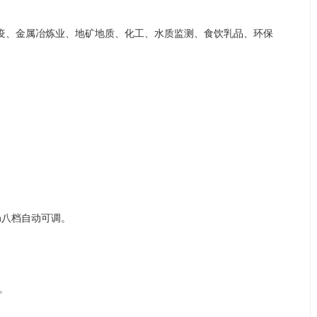
疫、金属冶炼业、地矿地质、化工、水质监测、食饮乳品、环保
。
m
八
档自动可调。
钟。