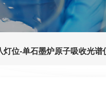
八灯位-单石墨炉原子吸收光谱