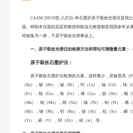
CAAM-2001N型-八灯位-单石墨炉原子吸收光谱仪
器。研制本仪器的吴廷照教授和陈连元教授都是我国多年从
经验集为一身，于原子吸收光谱事业上。
一、原子吸收光谱仪的检测方法和理论可测微量元素：
原子吸收石墨炉法：
原子吸收石墨炉法检测的元素，进样量少，灵敏度高（PPb
（Ba），铍（Be），铋（Bi），钙（Ca），镉（Cd），铈（
（Er），铕（Eu），铁（Fe），镓（Ga），钬（Ho），铟（
（Mn），钼（Mo），钠（Na），镍（Ni），铂（Pt），锇（
（Rb），铑（Ph），钌（Ru），锑（Sb），钪（Sc），硒（
（Ti），矾（V），锌（Zn），硅（si） 等。