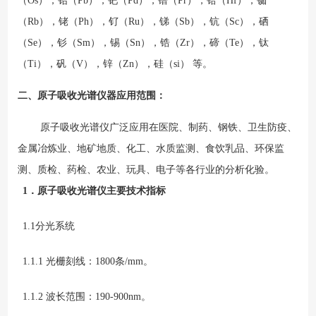
（Os），铅（Pb），钯（Pd），镨（Pr），铪（Hf），铷
（Rb），铑（Ph），钌（Ru），锑（Sb），钪（Sc），硒
（Se），钐（Sm），锡（Sn），锆（Zr），碲（Te），钛
（Ti），矾（V），锌（Zn），硅（si） 等。
二、原子吸收光谱仪器应用范围：
原子吸收光谱仪广泛应用在医院、制药、钢铁、卫生防疫、
金属冶炼业、地矿地质、化工、水质监测、食饮乳品、环保监
测、质检、药检、农业、玩具、电子等各行业的分析化验。
1．
原子吸收光谱仪主要
技术指标
1.1分光系统
1.1.1 光栅刻线：1800条/mm。
1.1.2 波长范围：190-900nm。