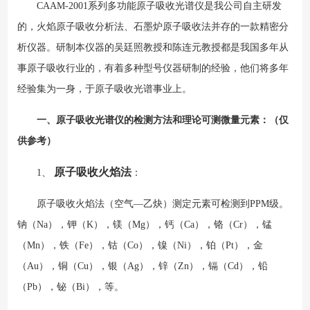
CAAM-2001系列多功能原子吸收光谱仪是我公司自主研发
的，火焰原子吸收分析法、石墨炉原子吸收法并存的一款精密分
析仪器。研制本仪器的吴廷照教授和陈连元教授都是我国多年从
事原子吸收行业的，有着多种型号仪器研制的经验，他们将多年
经验集为一身，于原子吸收光谱事业上。
一、原子吸收光谱仪的检测方法和理论可测微量元素：（仅
供参考）
原子吸收火焰法
1、
：
原子吸收火焰法（空气—乙炔）测定元素可检测到PPM级。
钠（Na），钾（K），镁（Mg），钙（Ca），铬（Cr），锰
（Mn），铁（Fe），钴（Co），镍（Ni），铂（Pt），金
（Au），铜（Cu），银（Ag），锌（Zn），镉（Cd），铅
（Pb），铋（Bi），等。