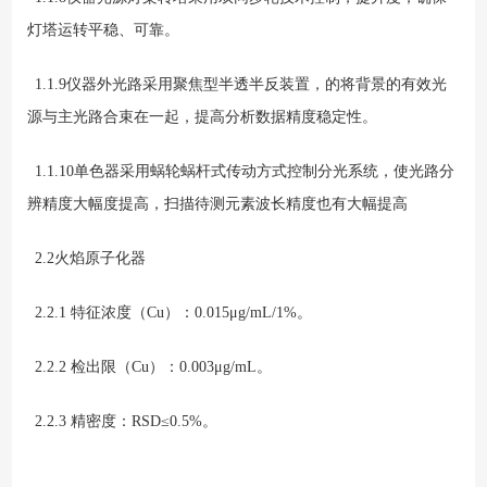
灯塔运转平稳、可靠。
1.1.
9
仪器
外光路采用聚焦型半透半反装置，的将背景的有效光
源与主光路合束在一起，
提高分析数据精度稳定性
。
1
.
1
.
10单色器
采用蜗轮蜗杆
式
传动方式控制分光系统
，使光路分
辨
精度大幅度提高
，扫描待测元素波长精度也有大幅提高
2.2火焰原子化器
2.2.1 特征浓度（Cu）：0.015μg/mL/1%。
2.2.2 检出限（Cu）：0.003μg/mL。
2.2.3 精密度：RSD≤0.
5
%。