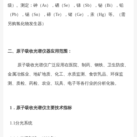
级）。测定：砷（As），硒（Se），锑（Sb），铋（Bi），铅
（Pb），锡（Sn），碲（Te），锗（Ge），汞（Hg）等。（需
另购氢化物发生器）
二、原子吸收光谱仪器应用范围：
原子吸收光谱仪广泛应用在医院、制药、钢铁、卫生防疫、
金属冶炼业、地矿地质、化工、水质监测、食饮乳品、环保监
测、质检、药检、农业、玩具、电子等各行业的分析化验。
1．
原子吸收光谱仪主要
技术指标
1.1分光系统