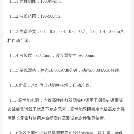
1.1.1 光栅刻线：1800条/mm。
1.1.2 波长范围：1
90
-900nm。
、
0.7、
1.1.3 光谱带宽：0.1、0.2、
0.4、
0.
6
1.0、
1.4、
2.0nm
八
档自动可调。
1.1.4 波长度：≤0.
1
5
nm，波长重复性: ±0.0
5
nm。
1.1.5 基线漂移：静态≤0.002A/30分钟，动态≤0.0
0
4
A/30分钟。
1.1.6光源：
八
灯
位
自动切换转塔，自动准直。
1.1.7高性能电源：内置高性能灯双阴极电源用于测量砷硒汞等
边缘能量谱线干扰及不稳定元素，高性能双阴极发光提高发光强
度延长元素灯使用寿命提高仪器测试稳定性和灵敏度。
1.1.
8
仪器光源灯架转塔采用双同步轮技术控制，提升度，确保